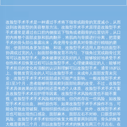
改脸型手术手术是一种通过手术将下颌骨或颧骨的宽度减小，从而
达到改善面型的美容整形方法。改脸型手术手术原理是改脸型手术
手术通常是通过在口腔内侧接近下颚角或者颧骨的位置切开，从口
腔内将整个面部皮肤和肌肉翻开，将肌肉与骨膜进行分离，把需要
手术的骨头部位暴露出来，再使用专业磨具对骨骼进行精细的磨
削，使面部线条更加流畅、和谐。改脸型手术适用人群包括面型不
协调或过宽的人：如面部骨骼发育不均匀、下颌角过宽或颧骨过宽
等可以改脸型手术。身体健康状况良好的人：能够较好地承受手术
创伤和术后恢复过程可以改脸型手术。心理健康稳定的人：能够对
手术前后的变化有清醒的认识和理解可以改脸型手术。通常18岁以
上、骨骼发育完全的人可以改脸型手术：未成年人面部发育未完
全，改脸型手术手术对面部成长可能产生影响。一般改脸型手术术
后1至3个月，患者能够明显观察到面部轮廓的改变。不过，改脸型
手术具体效果的呈现时间还需考虑个人体质、改脸型手术手术方案
及改脸型手术术后护理等因素。改脸型手术风险程度也不能不重
视，改脸型手术手术风险相对较低，但仍然存在一些风险，如改脸
型手术术后出血、神经损伤等。如果改脸型手术手术操作不当，可
能会导致血管破裂、软组织损伤或运动障碍。此外，改脸型手术术
后也可能出现伤口感染、面部麻木、面部左右不对称、口眼歪斜等
风险。改脸型手术手术软组织恢复大概需要两到四周，骨头的恢复
大概需要两三个月，所以改脸型手术术的恢复在两三个月左右。在