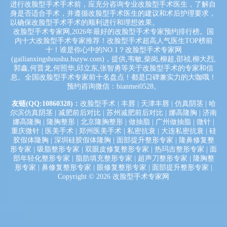
进行改脸型手术手术前，应充分咨询专业改脸型手术医生，了解自
身是否适合手术，并遵循改脸型手术医生的建议和术后护理要求，
以确保改脸型手术手术的顺利进行和理想效果。
改脸型手术专家网,2026年最好的改脸型手术专家预约排行榜。国
内十大改脸型手术专家推荐！改脸型手术超高人气医生TOP榜前
十！谁是你心中的NO.1？改脸型手术专家网
(gailianxingshoushu.hszyw.com)，提供,韦敏,柴岗,柳超,邵祯,柳大烈,
郭鑫,何晋龙,何照华,邱立东,张智勇等关于改脸型手术的专家和信
息。全国改脸型手术专家前十名盘点！都是口碑兼实力的大咖哦！
预约咨询微信：bianmei0528。
友链(QQ:10860328)：
改脸型手术
|
丰唇
|
天津丰唇
|
仿真阴茎
|
哈
尔滨仿真阴茎
|
减肥前后对比
|
苏州减肥前后对比
|
娜高隆胸
|
济南
娜高隆胸
|
隆胸整形
|
北京隆胸整形
|
做抽脂
|
广州做抽脂
|
微针
|
重庆微针
|
医美手术
|
郑州医美手术
|
私密抗衰
|
大连私密抗衰
|
硅
胶假体隆胸
|
深圳硅胶假体隆胸
|
面部提升整形专家
|
隆鼻修复整
形专家
|
吸脂整形专家
|
双眼皮修复整形专家
|
热玛吉整形专家
|
面
部年轻化整形专家
|
脂肪填充整形专家
|
超声刀整形专家
|
隆胸整
形专家
|
鼻修复整形专家
|
眼修复整形专家
|
面部提升整形专家
|
Copyright © 2026
改脸型手术专家网