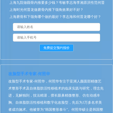
上海九院做颧骨内推要多少钱？韦敏李志海李湘原洪性范何晋
龙磨骨谁更好？
上海时光何晋龙做磨骨内推下颌角效果好不好？
上海磨骨和下颌角哪个做的最好？李志海和何晋龙哪个好？
改脸型手术专家-何照华
改脸型手术专家-何照华，何照华专注于亚洲人颜面部精微艺
术整形手术及自体脂肪活性移植术的临床实践与研究，理念先
进，见解独到，技法精湛，擅长眼鼻精微整形、仿生动感丰
胸、自体脂肪活性移植和数字化改脸型，先后为3万多名求美
者成功施术。他被誉为“韩国整形泰斗”。何照华硕士是韩国整