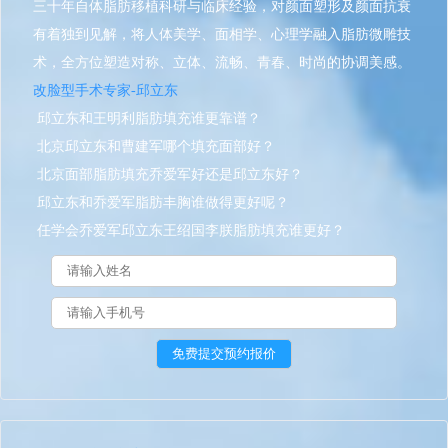
三十年自体脂肪移植科研与临床经验，对颜面塑形及颜面抗衰
有着独到见解，将人体美学、面相学、心理学融入脂肪微雕技
术，全方位塑造对称、立体、流畅、青春、时尚的协调美感。
改脸型手术专家-邱立东
邱立东和王明利脂肪填充谁更靠谱？
北京邱立东和曹建军哪个填充面部好？
北京面部脂肪填充乔爱军好还是邱立东好？
邱立东和乔爱军脂肪丰胸谁做得更好呢？
任学会乔爱军邱立东王绍国李朕脂肪填充谁更好？